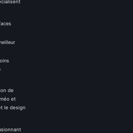
cialisent
rfaces
eilleur
oins
s
ion de
sméo et
t le design
fusionnant