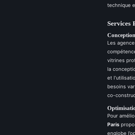
technique e
Services 
Conception
Les agences
compétenc
vitrines pr
la conceptio
et l'utilis
besoins var
co-construct
Optimisati
Pour amélior
Paris
propos
englobe l’o