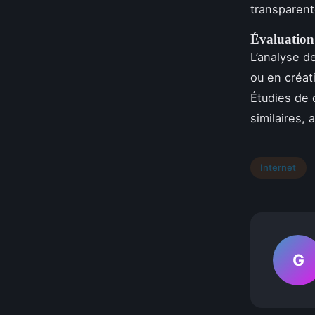
transparente
Évaluation 
L’analyse d
ou en créa
Étudies de 
similaires,
Internet
G