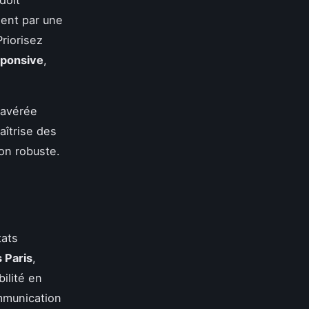
ent par une
Priorisez
sponsive
,
 avérée
aîtrise des
on robuste.
tats
 Paris
,
ilité en
ommunication