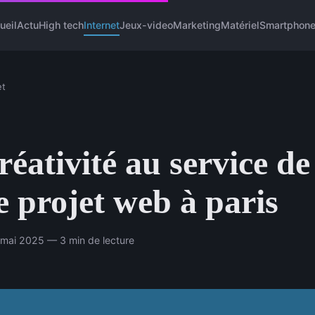
ueil
Actu
High tech
Internet
Jeux-video
Marketing
Matériel
Smartphon
et
réativité au service de
e projet web à paris
 mai 2025 — 3 min de lecture