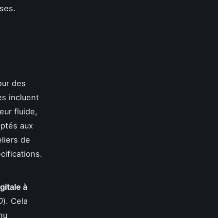
ises.
our des
s incluent
eur fluide,
aptés aux
liers de
cifications.
itale à
O
). Cela
nu