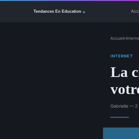
Acc
Accueil
›
Intern
INTERNET
La c
votr
Gabrielle — 2