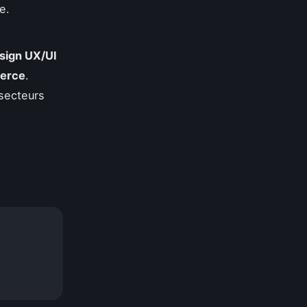
e.
sign UX/UI
merce
.
 secteurs