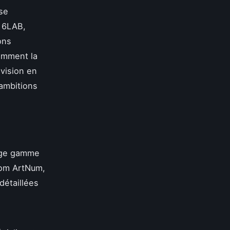
 se
 6LAB,
ons
omment la
 vision en
 ambitions
arge gamme
nom ArtNum,
détaillées