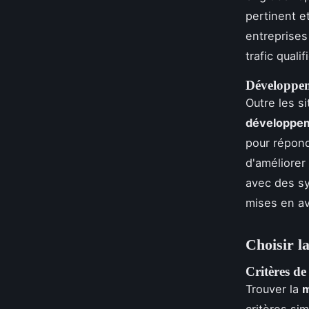
pertinent e
entreprises
trafic quali
Développem
Outre les s
développem
pour répond
d'améliorer 
avec des sy
mises en av
Choisir 
Critères d
Trouver la
m
critères si