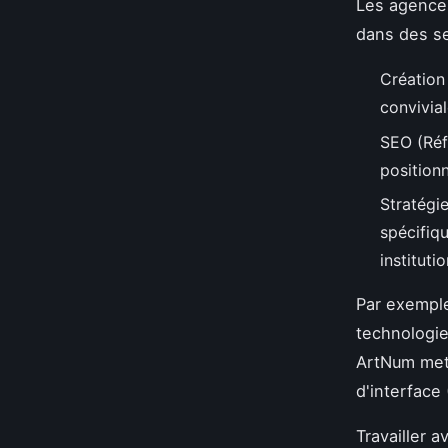
Les agences
dans des se
Création 
convivia
SEO (Réf
position
Stratégi
spécifiqu
institutio
Par exemple
technologi
ArtNum mett
d'interface 
Travailler 