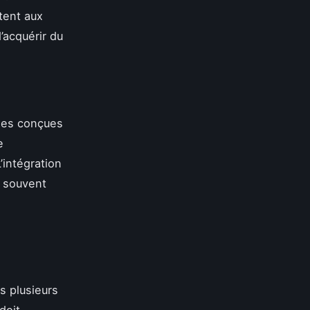
tent aux
’acquérir du
sées conçues
e
’intégration
t souvent
s plusieurs
doit