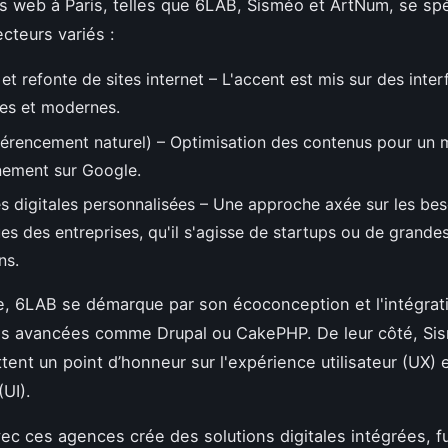
 web à Paris, telles que 6LAB, Sisméo et ArtNum, se spé
cteurs variés :
et refonte de sites internet – L'accent est mis sur des inte
les et modernes.
érencement naturel) – Optimisation des contenus pour un m
nement sur Google.
es digitales personnalisées – Une approche axée sur les bes
es des entreprises, qu'il s'agisse de startups ou de grande
ns.
, 6LAB se démarque par son écoconception et l'intégrat
es avancées comme Drupal ou CakePHP. De leur côté, Si
ent un point d’honneur sur l'expérience utilisateur (UX) e
(UI).
avec ces agences crée des solutions digitales intégrées, 