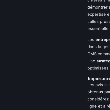
démontrer s
expertise 
celles prés
essentielle
Les
entrep
dans la ges
CMS comme 
Une
stratég
optimisées.
Importance
Les avis cli
obtenus par
considérez 
ligne et à 